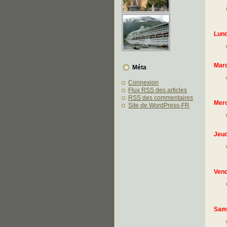
Lund
Mard
Méta
Connexion
Flux
RSS
des articles
RSS
des commentaires
Merc
Site de WordPress-FR
Jeud
Vend
Sam