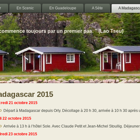
r
En Scenic
En Guadeloupe
A Sète
A Madagasc
 commence toujours par un premier pas. ” (Lao Tseu)
adagascar 2015
redi 21 octobre 2015
Départ à Madagascar depuis Orly. Décollage à 20 h 30, arrivée à 10 h 30 après 
i 22 octobre 2015
Arrivée à 13 h à l’hôtel Sole. Avec Claude Petit et Jean-Michel Stoullig. Déjeune
redi 23 octobre 2015