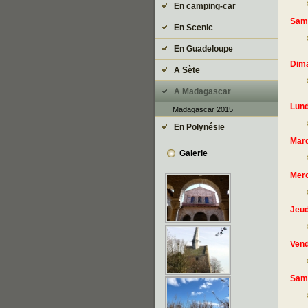
En camping-car
Same
En Scenic
En Guadeloupe
Dima
A Sète
A Madagascar
Lund
Madagascar 2015
En Polynésie
Mard
Galerie
Merc
Jeud
Vend
Same