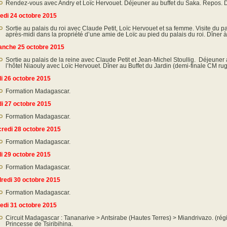
Rendez-vous avec Andry et Loïc Hervouet. Déjeuner au buffet du Saka. Repos. D
di 24 octobre 2015
Sortie au palais du roi avec Claude Petit, Loïc Hervouet et sa femme. Visite du
après-midi dans la propriété d’une amie de Loïc au pied du palais du roi. Dîner à 
nche 25 octobre 2015
Sortie au palais de la reine avec Claude Petit et Jean-Michel Stoullig. Déjeune
l’hôtel Niaouly avec Loïc Hervouet. Dîner au Buffet du Jardin (demi-finale CM rug
i 26 octobre 2015
Formation Madagascar.
i 27 octobre 2015
Formation Madagascar.
redi 28 octobre 2015
Formation Madagascar.
i 29 octobre 2015
Formation Madagascar.
redi 30 octobre 2015
Formation Madagascar.
di 31 octobre 2015
Circuit Madagascar : Tananarive > Antsirabe (Hautes Terres) > Miandrivazo. (régio
Princesse de Tsiribihina.