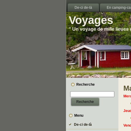
De-ci de-là
En camping-ca
Voyages
“ Un voyage de mille lieues
Recherche
M
Merc
Jeud
Menu
De-ci de-là
Vend