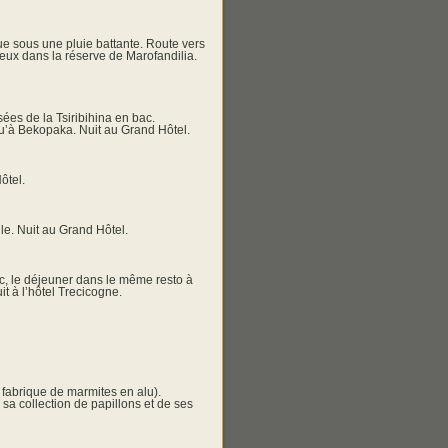
ue sous une pluie battante. Route vers
ux dans la réserve de Marofandilia.
ées de la Tsiribihina en bac.
squ’à Bekopaka. Nuit au Grand Hôtel.
ôtel.
ile. Nuit au Grand Hôtel.
c, le déjeuner dans le même resto à
t à l’hôtel Trecicogne.
 fabrique de marmites en alu).
sa collection de papillons et de ses