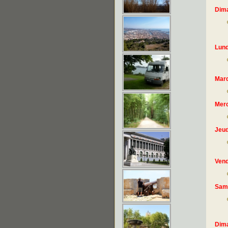
Dim
Lund
Mard
Merc
Jeud
Vend
Sam
Dim