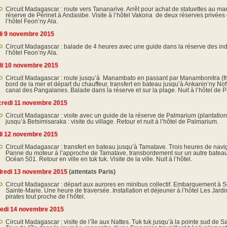
Circuit Madagascar : route vers Tananarive. Arrêt pour achat de statuettes au ma
réserve de Périnet à Andasibe. Visite à l’hôtel Vakona de deux réserves privées 
l’hôtel Feon’ny Ala.
i 9 novembre 2015
Circuit Madagascar : balade de 4 heures avec une guide dans la réserve des indri
l’hôtel Feon’ny Ala.
i 10 novembre 2015
Circuit Madagascar : route jusqu’à Manambato en passant par Manambonitra (fru
bord de la mer et départ du chauffeur, transfert en bateau jusqu’à Ankanin’ny Nof
canal des Pangalanes. Balade dans la réserve et sur la plage. Nuit à l’hôtel de 
redi 11 novembre 2015
Circuit Madagascar : visite avec un guide de la réserve de Palmarium (plantatio
jusqu’à Betsimisaraka : visite du village. Retour et nuit à l’hôtel de Palmarium.
i 12 novembre 2015
Circuit Madagascar : transfert en bateau jusqu’à Tamatave. Trois heures de navi
Panne du moteur à l’approche de Tamatave, transbordement sur un autre bateau. I
Océan 501. Retour en ville en tuk tuk. Visite de la ville. Nuit à l’hôtel.
redi 13 novembre 2015
(attentats Paris)
Circuit Madagascar : départ aux aurores en minibus collectif. Embarquement à So
Sainte-Marie. Une heure de traversée. Installation et déjeuner à l’hôtel Les Jardi
pirates tout proche de l’hôtel.
edi 14 novembre 2015
Circuit Madagascar : visite de l’île aux Nattes. Tuk tuk jusqu’à la pointe sud de S