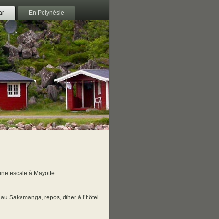
ar
En Polynésie
une escale à Mayotte.
r au Sakamanga, repos, dîner à l’hôtel.