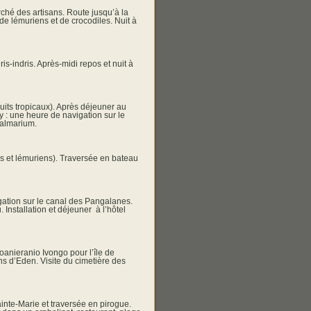
rché des artisans. Route jusqu’à la
de lémuriens et de crocodiles. Nuit à
s-indris. Après-midi repos et nuit à
its tropicaux). Après déjeuner au
y : une heure de navigation sur le
Palmarium.
ns et lémuriens). Traversée en bateau
gation sur le canal des Pangalanes.
nstallation et déjeuner à l’hôtel
anieranio Ivongo pour l’île de
ns d’Eden. Visite du cimetière des
ainte-Marie et traversée en pirogue.