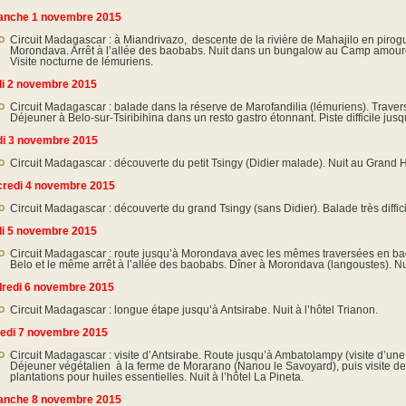
anche 1 novembre 2015
Circuit Madagascar : à Miandrivazo, descente de la rivière de Mahajilo en pirog
Morondava. Arrêt à l’allée des baobabs. Nuit dans un bungalow au Camp amoure
Visite nocturne de lémuriens.
i 2 novembre 2015
Circuit Madagascar : balade dans la réserve de Marofandilia (lémuriens). Travers
Déjeuner à Belo-sur-Tsiribihina dans un resto gastro étonnant. Piste difficile ju
i 3 novembre 2015
Circuit Madagascar : découverte du petit Tsingy (Didier malade). Nuit au Grand H
redi 4 novembre 2015
Circuit Madagascar : découverte du grand Tsingy (sans Didier). Balade très diffic
i 5 novembre 2015
Circuit Madagascar : route jusqu’à Morondava avec les mêmes traversées en ba
Belo et le même arrêt à l’allée des baobabs. Dîner à Morondava (langoustes). Nui
redi 6 novembre 2015
Circuit Madagascar : longue étape jusqu’à Antsirabe. Nuit à l’hôtel Trianon.
edi 7 novembre 2015
Circuit Madagascar : visite d’Antsirabe. Route jusqu’à Ambatolampy (visite d’une
Déjeuner végétalien à la ferme de Morarano (Nanou le Savoyard), puis visite de 
plantations pour huiles essentielles. Nuit à l’hôtel La Pineta.
anche 8 novembre 2015