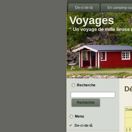
De-ci de-là
En camping-ca
Voyages
“ Un voyage de mille lieues
Recherche
Dé
Dat
Menu
De-ci de-là
J. 5