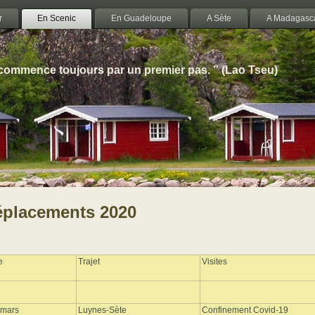
r
En Scenic
En Guadeloupe
A Sète
A Madagasc
 commence toujours par un premier pas. ” (Lao Tseu)
placements 2020
e
Trajet
Visites
 mars
Luynes-Sète
Confinement Covid-19