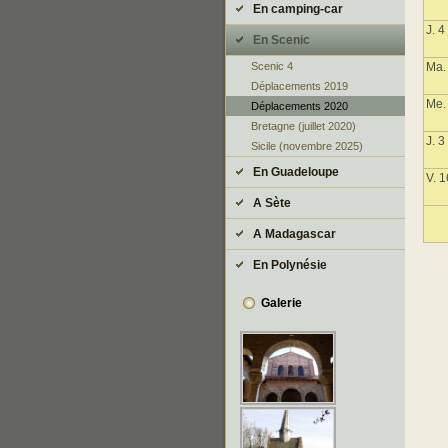
En camping-car
J. 4
En Scenic
Ma. 
Scenic 4
Déplacements 2019
Me. 
Déplacements 2020
Bretagne (juillet 2020)
J. 
Sicile (novembre 2025)
En Guadeloupe
V. 1
A Sète
A Madagascar
En Polynésie
Galerie