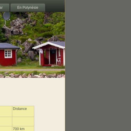
ar
En Polynésie
Distance
700 km