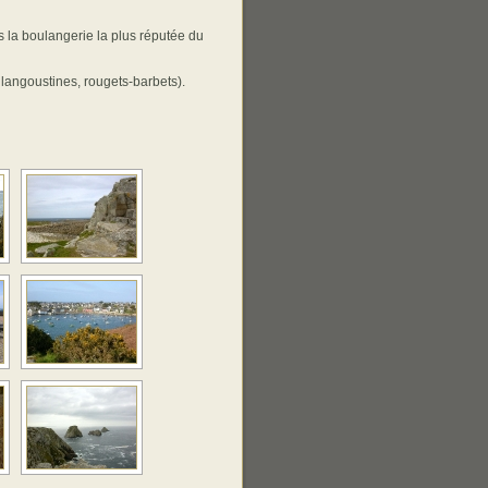
s la boulangerie la plus réputée du
langoustines, rougets-barbets).