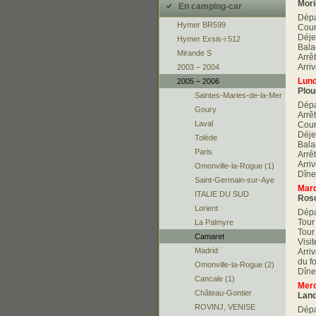
Mori
En camping-car
Dépa
Hymer BR599
Cour
Déje
Hymer Exsis-i 512
Bala
Mirande S
Arrê
Arri
2003 – 2004
Lund
2005 – 2006
Plou
Saintes-Maries-de-la-Mer
Dépa
Goury
Arrê
Laval
Cour
Déje
Tolède
Bala
Paris
Arrê
Arri
Omonville-la-Rogue (1)
Dîne
Saint-Germain-sur-Aye
Mard
ITALIE DU SUD
Rosc
Lorient
Dépa
Tour
La Palmyre
Tour
Camaret
Visit
Madrid
Arri
du f
Omonville-la-Rogue (2)
Dîne
Cancale (1)
Merc
Château-Gontier
Land
ROVINJ, VENISE
Dépa