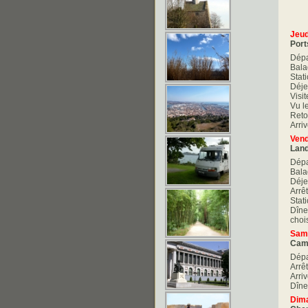
Jeud
Port
Dépa
Balad
Stat
Déje
Visi
Vu l
Reto
Arri
Vend
Lan
Dépa
Bala
Déje
Arrê
Stat
Dîne
chois
Same
Cama
Dépa
Arrê
Arri
Dîner
Dima