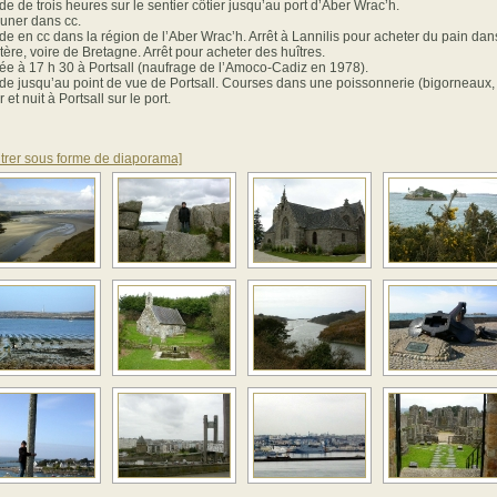
de de trois heures sur le sentier côtier jusqu’au port d’Aber Wrac’h.
uner dans cc.
de en cc dans la région de l’Aber Wrac’h. Arrêt à Lannilis pour acheter du pain dan
stère, voire de Bretagne. Arrêt pour acheter des huîtres.
vée à 17 h 30 à Portsall (naufrage de l’Amoco-Cadiz en 1978).
de jusqu’au point de vue de Portsall. Courses dans une poissonnerie (bigorneaux, 
 et nuit à Portsall sur le port.
trer sous forme de diaporama]