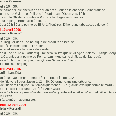
eux – Plouézec
rt à 10 h 30.
te balade sur le chemin des douaniers autour de la chapelle Saint-Maurice.
uner chez Viviane et Philippe à Ploufragan. Départ vers 16 h.
de sur le GR de la pointe de Pordic à la plage des Rosaires.
t sur la plage Bonaparte à Plouha.
vée à 19 h 30 à la pointe de Bilfot à Plouézec. Dîner et nuit (beaucoup de vent).
i 10 avril 2006
ézec – Roscoff
rt à 10 h 30.
t à Tréguier dans une boutique de produits de beauté.
ses à l’Intermarché de Lannion.
uner et sieste à la pointe du Yaudet.
de d’une heure au Yaudet qui ne serait autre que le village d’Astérix. Etrange
Vier
t à Carantec à la pointe de Pen-al-Lann (vue sur le château du Taureau).
vée à 18 h 30 au camping
Les Quatre Saisons
à Roscoff.
r et nuit au camping.
i 11 avril 2006
off – Landéda
rt à 10 h 30. Embarquement à 11 h pour l’île de Batz.
 de l’île vers l’ouest jusqu’à 12 h 30. Déjeuner dans une crêperie.
 de l’île vers l’est jusqu’à l’embarquement à 15 h. (Jardin exotique fermé le mardi).
e de Roscoff et courses. Arrêt à l’Aber Wrac’h.
vée à 19 h sur la presqu’île de Sainte-Marguerite entre l’Aber Wrac’h et l’Aber Benoît
ort Cézon.
r (araignée-mayonnaise).
redi 12 avril 2006
éda – Portsall
rt à 10 h 30.