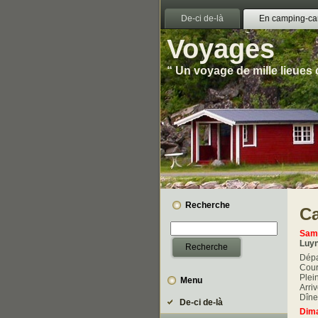
De-ci de-là
En camping-ca
Voyages
“ Un voyage de mille lieues
Recherche
C
Same
Luyn
Dépa
Cour
Plei
Menu
Arri
Dîne
De-ci de-là
Dima