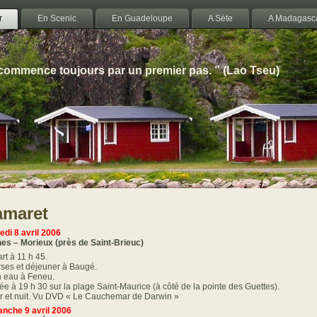
r
En Scenic
En Guadeloupe
A Sète
A Madagasc
 commence toujours par un premier pas. ” (Lao Tseu)
amaret
di 8 avril 2006
es – Morieux (près de Saint-Brieuc)
rt à 11 h 45.
ses et déjeuner à Baugé.
n eau à Feneu.
vée à 19 h 30 sur la plage Saint-Maurice (à côté de la pointe des Guettes).
r et nuit. Vu DVD « Le Cauchemar de Darwin »
nche 9 avril 2006