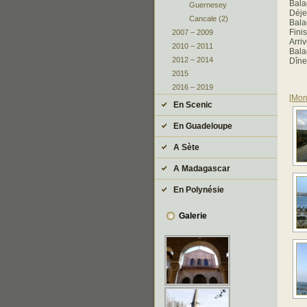
Bala
Guernesey
Déje
Cancale (2)
Bala
Fini
2007 – 2009
Arri
2010 – 2011
Bala
2012 – 2014
Dîner
2015
2016 – 2019
[Mon
En Scenic
En Guadeloupe
A Sète
A Madagascar
En Polynésie
Galerie