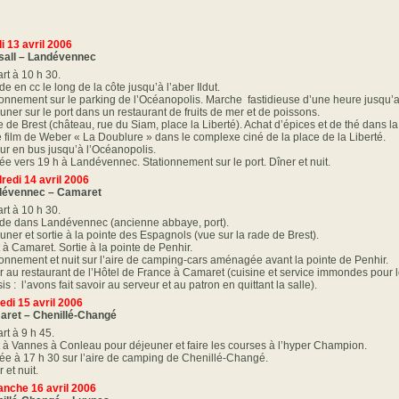
i 13 avril 2006
sall – Landévennec
rt à 10 h 30.
e en cc le long de la côte jusqu’à l’aber Ildut.
ionnement sur le parking de l’Océanopolis. Marche fastidieuse d’une heure jusqu’a
uner sur le port dans un restaurant de fruits de mer et de poissons.
te de Brest (château, rue du Siam, place la Liberté). Achat d’épices et de thé dans l
e film de Weber « La Doublure » dans le complexe ciné de la place de la Liberté.
ur en bus jusqu’à l’Océanopolis.
vée vers 19 h à Landévennec. Stationnement sur le port. Dîner et nuit.
redi 14 avril 2006
dévennec – Camaret
rt à 10 h 30.
de dans Landévennec (ancienne abbaye, port).
uner et sortie à la pointe des Espagnols (vue sur la rade de Brest).
t à Camaret. Sortie à la pointe de Penhir.
ionnement et nuit sur l’aire de camping-cars aménagée avant la pointe de Penhir.
r au restaurant de l’Hôtel de France à Camaret (cuisine et service immondes pour
is : l’avons fait savoir au serveur et au patron en quittant la salle).
di 15 avril 2006
ret – Chenillé-Changé
rt à 9 h 45.
t à Vannes à Conleau pour déjeuner et faire les courses à l’hyper Champion.
vée à 17 h 30 sur l’aire de camping de Chenillé-Changé.
 et nuit.
nche 16 avril 2006