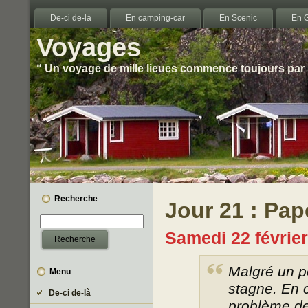
De-ci de-là
En camping-car
En Scenic
En 
Voyages
“ Un voyage de mille lieues commence toujours par 
Recherche
Jour 21 : Pap
Samedi 22 févrie
Malgré un po
Menu
stagne. En 
De-ci de-là
problème de