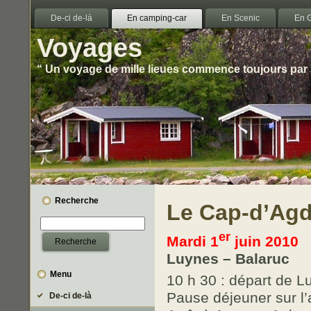
De-ci de-là
En camping-car
En Scenic
En 
Voyages
“ Un voyage de mille lieues commence toujours par 
Recherche
Le Cap-d’Agd
er
Mardi 1
juin 2010
Luynes – Balaruc
Menu
10 h 30 : départ de L
Pause déjeuner sur l
De-ci de-là