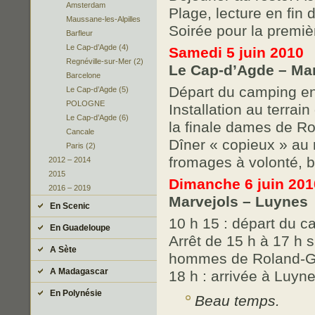
Amsterdam
Plage, lecture en fin 
Maussane-les-Alpilles
Soirée pour la premiè
Barfleur
Le Cap-d’Agde (4)
Samedi 5 juin 2010
Regnéville-sur-Mer (2)
Le Cap-d’Agde – Mar
Barcelone
Départ du camping en 
Le Cap-d’Agde (5)
POLOGNE
Installation au terra
Le Cap-d’Agde (6)
la finale dames de Ro
Cancale
Dîner « copieux » au r
Paris (2)
fromages à volonté, b
2012 – 2014
2015
Dimanche 6 juin 201
2016 – 2019
Marvejols – Luynes
En Scenic
10 h 15 : départ du ca
En Guadeloupe
Arrêt de 15 h à 17 h 
A Sète
hommes de Roland-Ga
A Madagascar
18 h : arrivée à Luyne
En Polynésie
Beau temps.