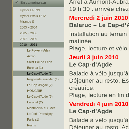
Arrêt à Aumont-Aubra
En camping-car
19 h 30 : arrivée che
Hymer BR599
Hymer Exsis-i 512
Mercredi 2 juin 2010
Mirande S
Balaruc – Le Cap-d
2003 – 2004
Installation au terrai
2005 – 2006
2007 – 2009
matinée.
2010 – 2011
Plage, lecture et vélo 
Le Puy-en-Velay
Jeudi 3 juin 2010
Arzon
Saint-Pol-de-Léon
Le Cap-d’Agde
Euronat (1)
Balade à vélo jusqu’
Le Cap-d’Agde (1)
Déjeuner au resto. E
Regnéville-sur-Mer (1)
Le Cap-d’Agde (2)
créatrice.
HONGRIE
Plage, lecture en fin 
Le Cap-d’Agde (3)
Vendredi 4 juin 2010
Euronat (2)
Montmartin-sur-Mer
Le Cap-d’Agde
Le Petit-Pressigny
Balade à vélo jusqu’à
Paris (1)
Reims
Déjeuner au resto. Ac