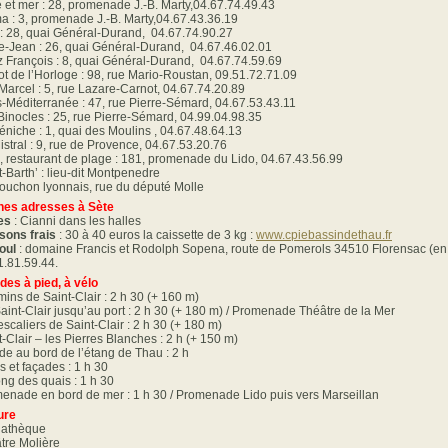
e et mer : 28, promenade J.-B. Marty,04.67.74.49.43
ma : 3, promenade J.-B. Marty,04.67.43.36.19
: 28, quai Général-Durand, 04.67.74.90.27
e-Jean : 26, quai Général-Durand, 04.67.46.02.01
 François : 8, quai Général-Durand, 04.67.74.59.69
rot de l’Horloge : 98, rue Mario-Roustan, 09.51.72.71.09
Marcel : 5, rue Lazare-Carnot, 04.67.74.20.89
s-Méditerranée : 47, rue Pierre-Sémard, 04.67.53.43.11
Binocles : 25, rue Pierre-Sémard, 04.99.04.98.35
éniche : 1, quai des Moulins , 04.67.48.64.13
istral : 9, rue de Provence, 04.67.53.20.76
 restaurant de plage : 181, promenade du Lido, 04.67.43.56.99
t-Barth’ : lieu-dit Montpenedre
ouchon lyonnais, rue du député Molle
es adresses à Sète
les
: Cianni dans les halles
sons frais
: 30 à 40 euros la caissette de 3 kg :
www.cpiebassindethau.fr
oul
: domaine Francis et Rodolph Sopena, route de Pomerols 34510 Florensac (en f
1.81.59.44.
des à pied, à vélo
ins de Saint-Clair : 2 h 30 (+ 160 m)
aint-Clair jusqu’au port : 2 h 30 (+ 180 m) / Promenade Théâtre de la Mer
escaliers de Saint-Clair : 2 h 30 (+ 180 m)
t-Clair – les Pierres Blanches : 2 h (+ 150 m)
de au bord de l’étang de Thau : 2 h
s et façades : 1 h 30
ong des quais : 1 h 30
enade en bord de mer : 1 h 30 / Promenade Lido puis vers Marseillan
ure
iathèque
tre Molière