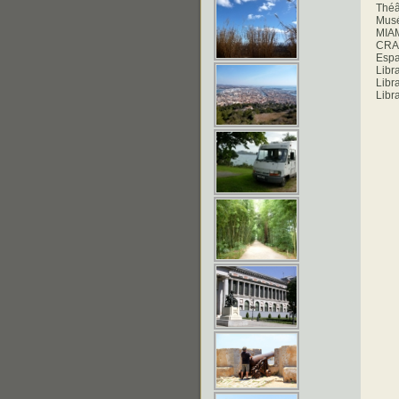
Théâ
Musé
MIA
CR
Espa
Libr
Libr
Libr