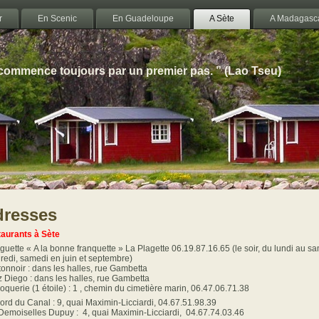
r
En Scenic
En Guadeloupe
A Sète
A Madagasc
 commence toujours par un premier pas. ” (Lao Tseu)
dresses
aurants à Sète
guette « A la bonne franquette » La Plagette 06.19.87.16.65 (le soir, du lundi au same
redi, samedi en juin et septembre)
tonnoir : dans les halles, rue Gambetta
 Diego : dans les halles, rue Gambetta
oquerie (1 étoile) : 1 , chemin du cimetière marin, 06.47.06.71.38
ord du Canal : 9, quai Maximin-Licciardi, 04.67.51.98.39
Demoiselles Dupuy : 4, quai Maximin-Licciardi, 04.67.74.03.46