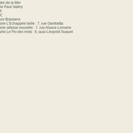
tre de la Mer
e Paul-Valéry
M
AC
ce Brassens
airie L’Echappée belle : 7, rue Gambetta
airie sétoise nouvelle : 7, rue Alsace-Lorraine
airie Le Flo des mots : 6, quai Léopold-Suquet