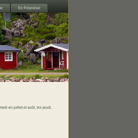
ar
En Polynésie
di en juillet et août, les jeudi,