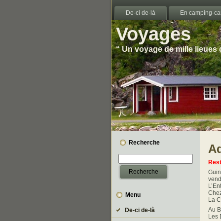
De-ci de-là
En camping-ca
Voyages
“ Un voyage de mille lieues
Recherche
A
Rest
Guin
vend
L’En
Chez
Menu
La C
Au B
De-ci de-là
Les 