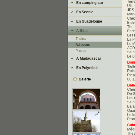
Terr
En camping-car
Ulti
JRS 
En Scenic
Mari
Chez
En Guadeloupe
Bist
The 
A Sète
Pari
Les 
Thalea
La P
Le M
Adresses
ACD,
Presse
Sain
Le B
A Madagascar
Bonn
Tiel
En Polynésie
Pois
Picp
06.1
Galerie
Bala
Chem
De S
Les 
Sain
Bala
Quai
Le l
Prom
Cult
Méd
Théâ