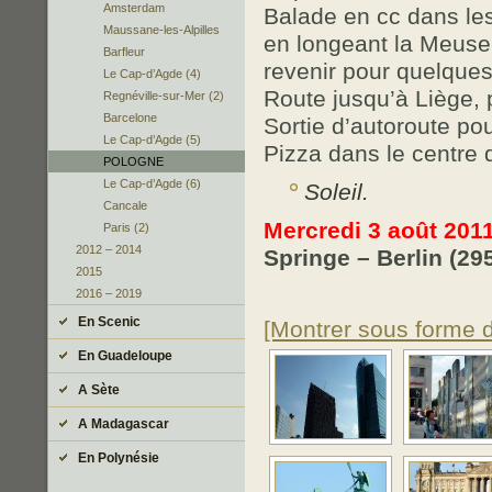
Amsterdam
Balade en cc dans les
Maussane-les-Alpilles
en longeant la Meuse.
Barfleur
revenir pour quelques
Le Cap-d’Agde (4)
Route jusqu’à Liège, 
Regnéville-sur-Mer (2)
Barcelone
Sortie d’autoroute pou
Le Cap-d’Agde (5)
Pizza dans le centre
POLOGNE
Le Cap-d’Agde (6)
Soleil.
Cancale
Mercredi 3 août 201
Paris (2)
2012 – 2014
Springe – Berlin (29
2015
2016 – 2019
En Scenic
[Montrer sous forme 
En Guadeloupe
A Sète
A Madagascar
En Polynésie