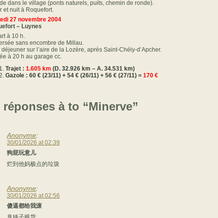
de dans le village (ponts naturels, puits, chemin de ronde).
r et nuit à Roquefort.
edi 27 novembre 2004
efort – Luynes
rt à 10 h.
ersée sans encombre de Millau.
t déjeuner sur l’aire de la Lozère, après Saint-Chély-d’Apcher.
vée à 20 h au garage cc.
Trajet :
1.605 km
(D. 32.926 km – A. 34.531 km)
Gazole : 60 € (23/11) + 54 € (26/11) + 56 € (27/11) =
170 €
 réponses à to “Minerve”
Anonyme
:
30/01/2026 at 02:39
狗屁玩意儿
烂到他妈极点的垃圾
Anonyme
:
30/01/2026 at 02:56
傻逼都给我滚
臭婊子贱货