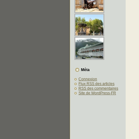
Méta
Connexion
Flux
RSS
des articles
RSS
des commentaires
Site de WordPress-FR