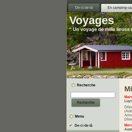
De-ci de-là
En camping-ca
Voyages
“ Un voyage de mille lieues
Recherche
Mi
Mard
Luy
Dépa
(Aut
Arri
Menu
Dîne
Merc
De-ci de-là
Aumo