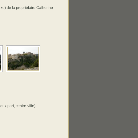
xe) de la propriétaire Catherine
ux port, centre-ville).