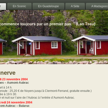
r
En Scenic
En Guadeloupe
A Sète
A Madagasc
 commence toujours par un premier pas. ” (Lao Tseu)
nerve
i 23 novembre 2004
nes – Aumont-Aubrac
rt à 14 h.
oroute : 25,20 € de Noyers jusqu’à Clermont-Ferrand, gratuite ensuite.)
vée à 19 h 30.
r et nuit sur l’aire de l’Aubrac à l’entrée d’Aumont-Aubrac.
redi 24 novembre 2004
nt-Aubrac – Balaruc