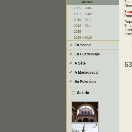
Bala
Minerve
Dîne
2005 – 2006
Sam
2007 – 2009
Roqu
2010 – 2011
Dépa
Trav
2012 – 2014
Arrê
2015
Arri
2016 – 2019
En Scenic
En Guadeloupe
53
A Sète
A Madagascar
En Polynésie
Galerie