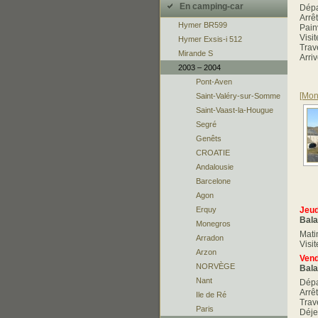
En camping-car
Dépa
Arrê
Hymer BR599
Pain
Visi
Hymer Exsis-i 512
Trav
Mirande S
Arri
2003 – 2004
Pont-Aven
[Mon
Saint-Valéry-sur-Somme
Saint-Vaast-la-Hougue
Segré
Genêts
CROATIE
Andalousie
Barcelone
Agon
Jeud
Erquy
Bala
Monegros
Mati
Arradon
Visit
Arzon
Vend
NORVÈGE
Bala
Nant
Dépa
Arrê
Ile de Ré
Trave
Paris
Déje