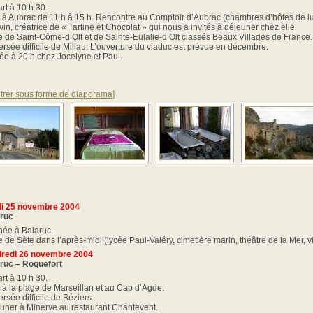
rt à 10 h 30.
t à Aubrac de 11 h à 15 h. Rencontre au Comptoir d’Aubrac (chambres d’hôtes de lu
vin, créatrice de « Tartine et Chocolat » qui nous a invités à déjeuner chez elle.
te de Saint-Côme-d’Olt et de Sainte-Eulalie-d’Olt classés Beaux Villages de France.
ersée difficile de Millau. L’ouverture du viaduc est prévue en décembre.
vée à 20 h chez Jocelyne et Paul.
trer sous forme de diaporama]
i 25 novembre 2004
ruc
née à Balaruc.
e de Sète dans l’après-midi (lycée Paul-Valéry, cimetière marin, théâtre de la Mer, vie
redi 26 novembre 2004
ruc – Roquefort
rt à 10 h 30.
t à la plage de Marseillan et au Cap d’Agde.
rsée difficile de Béziers.
uner à Minerve au restaurant Chantevent.