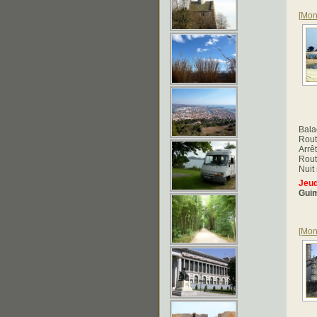
[Mon
Bala
Rout
Arrê
Rout
Nuit 
Jeud
Guim
[Mon