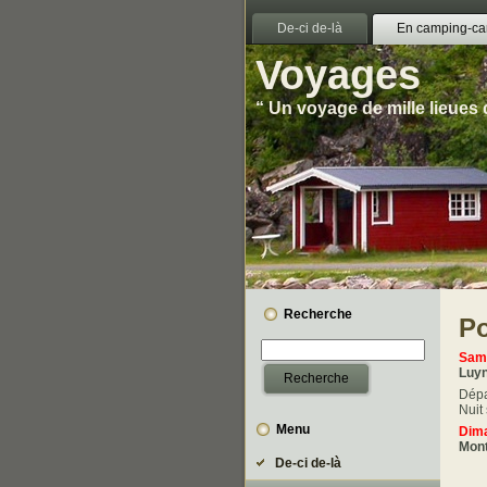
De-ci de-là
En camping-ca
Voyages
“ Un voyage de mille lieues
Recherche
P
Same
Luyn
Dépa
Nuit
Menu
Dima
Mont
De-ci de-là