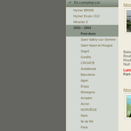
En camping-car
[Mon
Hymer BR599
Hymer Exsis-i 512
Mirande S
2003 – 2004
Pont-Aven
Saint-Valéry-sur-Somme
Saint-Vaast-la-Hougue
Segré
Bala
Rout
Genêts
Rout
CROATIE
Nuit 
Andalousie
Lund
Fort
Barcelone
Agon
Erquy
[Mon
Monegros
Arradon
Arzon
NORVÈGE
Nant
Ile de Ré
Paris