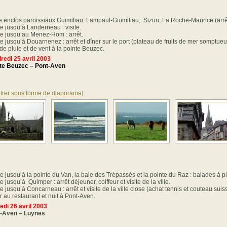
te enclos paroissiaux Guimiliau, Lampaul-Guimiliau, Sizun, La Roche-Maurice (arrê
e jusqu’à Landerneau : visite.
e jusqu’au Menez-Hom : arrêt.
e jusqu’à Douarnenez : arrêt et dîner sur le port (plateau de fruits de mer somptue
 de pluie et de vent à la pointe Beuzec.
redi 25 avril 2003
te Beuzec – Pont-Aven
trer sous forme de diaporama]
e jusqu’à la pointe du Van, la baie des Trépassés et la pointe du Raz : balades à p
 jusqu’à Quimper : arrêt déjeuner, coiffeur et visite de la ville.
e jusqu’à Concarneau : arrêt et visite de la ville close (achat tennis et couteau suis
r au restaurant et nuit à Pont-Aven.
di 26 avril 2003
-Aven – Luynes