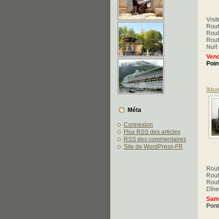
Visi
Rout
Rout
Rout
Nuit
Vend
Poin
[Mon
Méta
Connexion
Flux
RSS
des articles
RSS
des commentaires
Site de WordPress-FR
Rout
Route
Rout
Dîne
Same
Pont