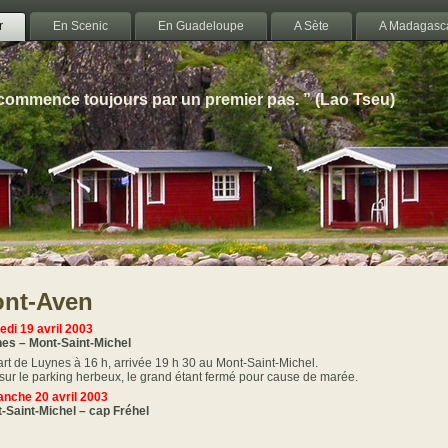
r
En Scenic
En Guadeloupe
A Sète
A Madagasc
 commence toujours par un premier pas. ” (Lao Tseu)
ont-Aven
di 19 avril 2003
es – Mont-Saint-Michel
rt de Luynes à 16 h, arrivée 19 h 30 au Mont-Saint-Michel.
 sur le parking herbeux, le grand étant fermé pour cause de marée.
nche 20 avril 2003
-Saint-Michel – cap Fréhel