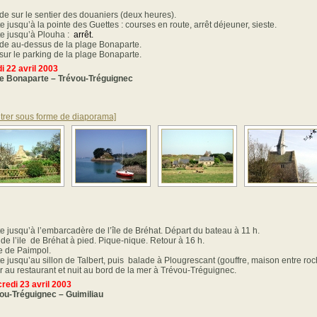
de sur le sentier des douaniers (deux heures).
e jusqu’à la pointe des Guettes : courses en route, arrêt déjeuner, sieste.
e jusqu’à Plouha :
arrêt.
de au-dessus de la plage Bonaparte.
 sur le parking de la plage Bonaparte.
i 22 avril 2003
e Bonaparte – Trévou-Tréguignec
trer sous forme de diaporama]
e jusqu’à l’embarcadère de l’île de Bréhat. Départ du bateau à 11 h.
 de l’ile de Bréhat à pied. Pique-nique. Retour à 16 h.
te de Paimpol.
e jusqu’au sillon de Talbert, puis balade à Plougrescant (gouffre, maison entre roc
r au restaurant et nuit au bord de la mer à Trévou-Tréguignec.
redi 23 avril 2003
ou-Tréguignec – Guimiliau