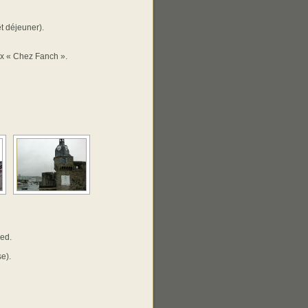
t déjeuner).
ux « Chez Fanch ».
ied.
se).