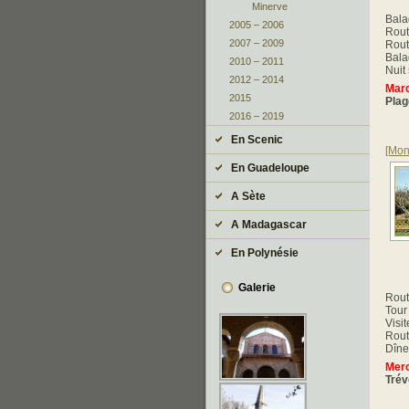
Minerve
Bala
2005 – 2006
Rout
2007 – 2009
Rout
Bala
2010 – 2011
Nuit
2012 – 2014
Mard
2015
Plag
2016 – 2019
En Scenic
[Mon
En Guadeloupe
A Sète
A Madagascar
En Polynésie
Galerie
Rout
Tour
Visi
Rout
Dîne
Merc
Trév