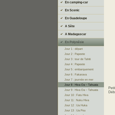
En camping-car
En Scenic
En Guadeloupe
A Sète
A Madagascar
En Polynésie
Jour 1 : départ
Jour 2 : Papeete
Jour 3 : tour de Tahiti
Jour 4 : Papeete
Jour 5 : embarquement
Jour 6 : Fakarava
Jour 7 : journée en mer
Jour 8 : Hiva Oa – Tahuata
Peti
Jour 9 : Hiva Oa – Tahuata
Déb
Jour 10 : Fatu Hiva
Jour 11 : Nuku Hiva
Jour 12 : Ua Huka
Jour 13 : Ua Pou