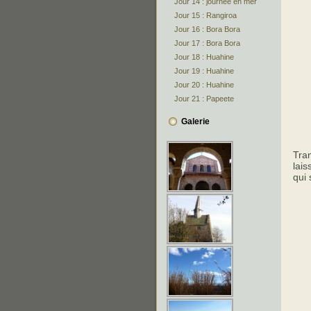
Jour 14 : journée en mer
Jour 15 : Rangiroa
Jour 16 : Bora Bora
Jour 17 : Bora Bora
Jour 18 : Huahine
Jour 19 : Huahine
Jour 20 : Huahine
Jour 21 : Papeete
Galerie
Tran
lais
qui 