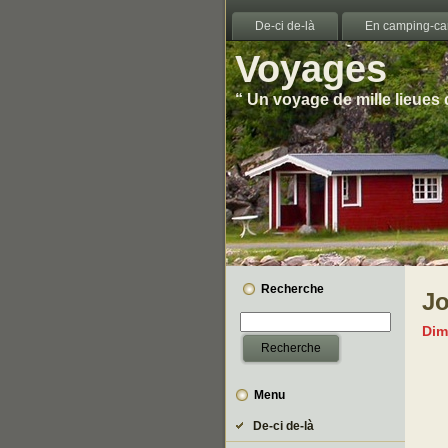
De-ci de-là
En camping-ca
Voyages
“ Un voyage de mille lieues
Recherche
Jo
Dim
Menu
De-ci de-là