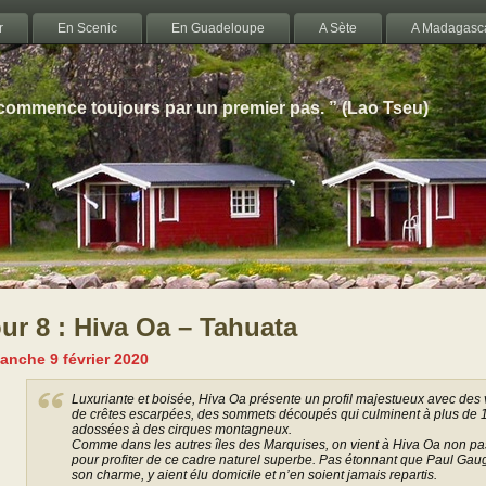
r
En Scenic
En Guadeloupe
A Sète
A Madagasc
 commence toujours par un premier pas. ” (Lao Tseu)
ur 8 : Hiva Oa – Tahuata
anche 9 février 2020
Luxuriante et boisée, Hiva Oa présente un profil majestueux avec des 
de crêtes escarpées, des sommets découpés qui culminent à plus de 1
adossées à des cirques montagneux.
Comme dans les autres îles des Marquises, on vient à Hiva Oa non pas
pour profiter de ce cadre naturel superbe. Pas étonnant que Paul Gau
son charme, y aient élu domicile et n’en soient jamais repartis.