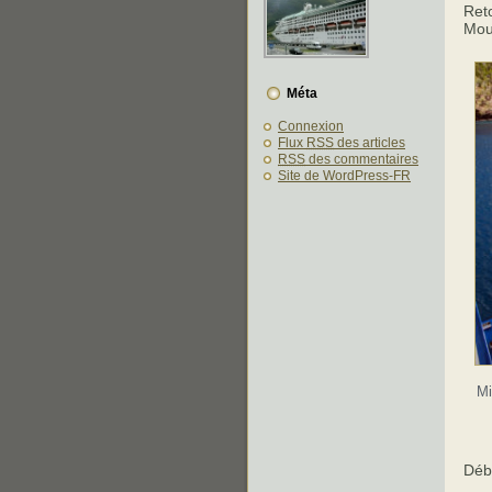
Reto
Moui
Méta
Connexion
Flux
RSS
des articles
RSS
des commentaires
Site de WordPress-FR
Mi
Déba