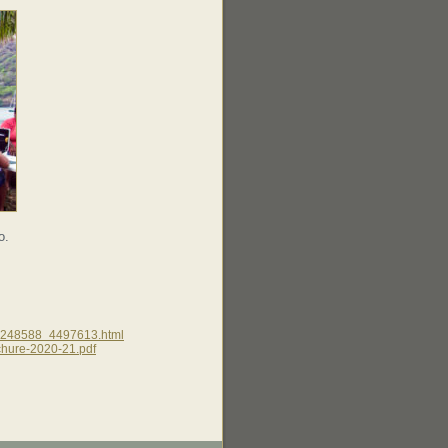
o.
e_5248588_4497613.html
chure-2020-21.pdf