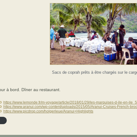
Sacs de coprah prêts à être chargés sur le carg
ur à bord. Dîner au restaurant.
https://www.lemonde.fr/m-voyage/article/2018/01/29/les-marquises-d-ile-en-il
https://www.aranui.com/wp-content/uploads/2015/05/Aranui-Cruises-French-bro
https://www.picdrop.com/holgerleue/Aranui+Highlights